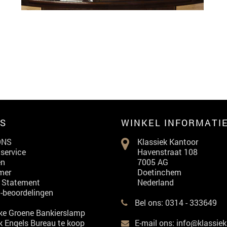
'S
WINKEL INFORMATI
ONS
Klassiek Kantoor
service
Havenstraat 108
en
7005 AG
mer
Doetinchem
y Statement
Nederland
-beoordelingen
Bel ons:
0314 - 333649
ke Groene Bankierslamp
k Engels Bureau te koop
E-mail ons:
info@klassiek