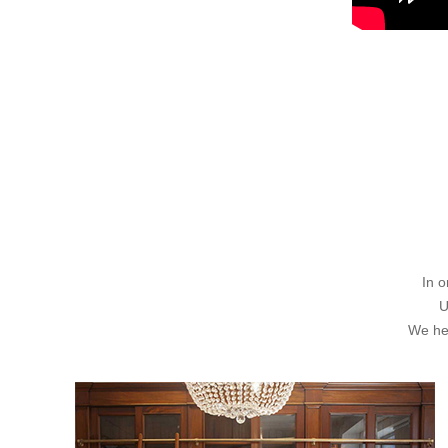
In o
U
We he