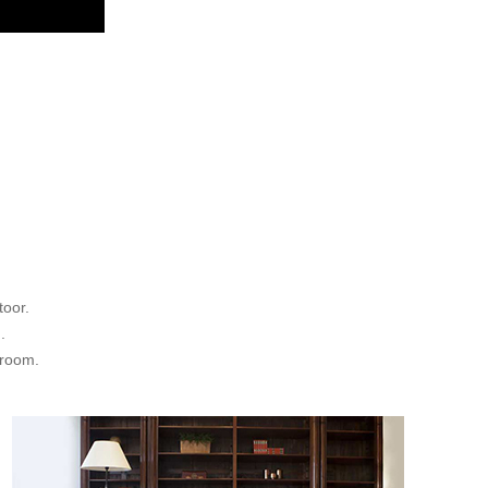
toor.
. 
room. 