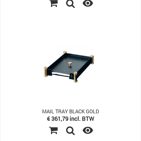

MAIL TRAY BLACK GOLD
Prijs
€ 361,79 incl. BTW
