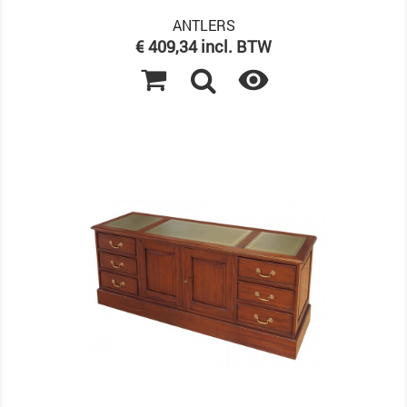
ANTLERS
Prijs
€ 409,34 incl. BTW
