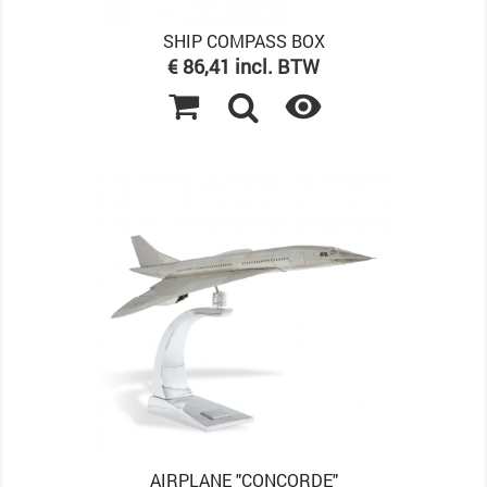
SHIP COMPASS BOX
Prijs
€ 86,41 incl. BTW

AIRPLANE "CONCORDE"