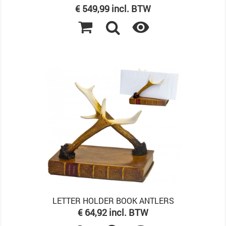
Prijs
€ 549,99 incl. BTW

LETTER HOLDER BOOK ANTLERS
Prijs
€ 64,92 incl. BTW