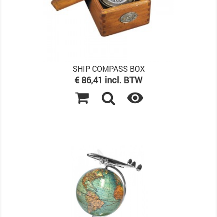
SHIP COMPASS BOX
Prijs
€ 86,41 incl. BTW
