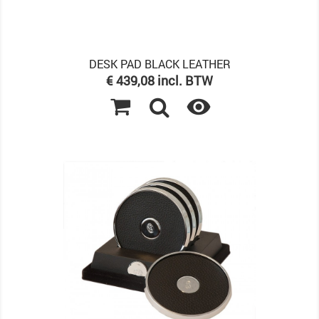
DESK PAD BLACK LEATHER
Prijs
€ 439,08 incl. BTW
