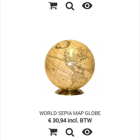

WORLD SEPIA MAP GLOBE
Prijs
€ 30,94 incl. BTW
