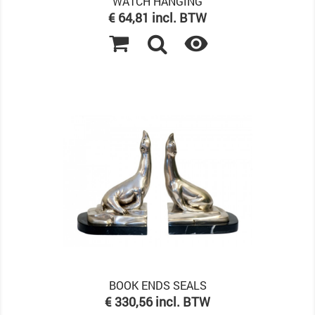
WATCH HANGING
Prijs
€ 64,81 incl. BTW

BOOK ENDS SEALS
Prijs
€ 330,56 incl. BTW