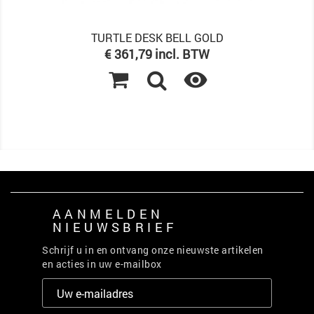
TURTLE DESK BELL GOLD
Prijs
€ 361,79 incl. BTW

AANMELDEN
NIEUWSBRIEF
Schrijf u in en ontvang onze nieuwste artikelen
en acties in uw e-mailbox