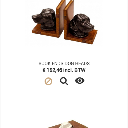
BOOK ENDS DOG HEADS
Prijs
€ 152,46 incl. BTW
