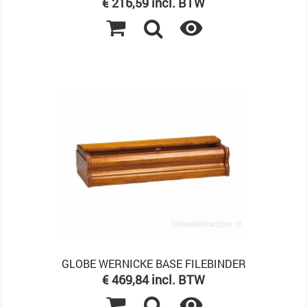
Prijs
€ 216,59 incl. BTW

GLOBE WERNICKE BASE FILEBINDER
Prijs
€ 469,84 incl. BTW
