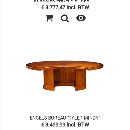
KLASSIEK ENGELS BUREAU...
Prijs
€ 3.777,47 incl. BTW

ENGELS BUREAU "TYLER MINDY"
Prijs
€ 3.499,99 incl. BTW