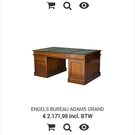

ENGELS BUREAU ADAMS GRAND
Prijs
€ 2.171,95 incl. BTW
