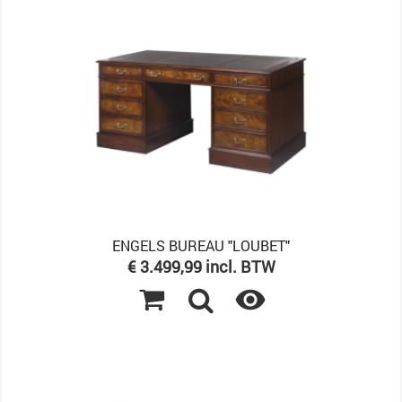
ENGELS BUREAU "LOUBET"
Prijs
€ 3.499,99 incl. BTW
