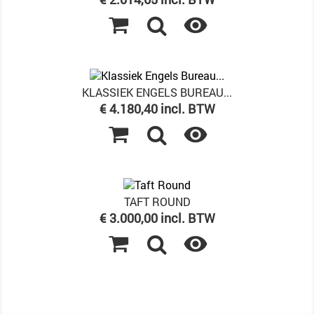

KLASSIEK ENGELS BUREAU...
Prijs
€ 4.180,40 incl. BTW

TAFT ROUND
Prijs
€ 3.000,00 incl. BTW
