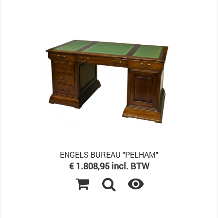
ENGELS BUREAU "PELHAM"
Prijs
€ 1.808,95 incl. BTW
