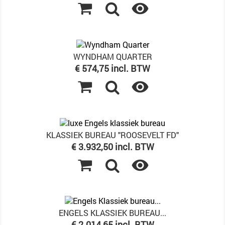

WYNDHAM QUARTER
Prijs
€ 574,75 incl. BTW

KLASSIEK BUREAU "ROOSEVELT FD"
Prijs
€ 3.932,50 incl. BTW

ENGELS KLASSIEK BUREAU...
Prijs
€ 2.014,65 incl. BTW