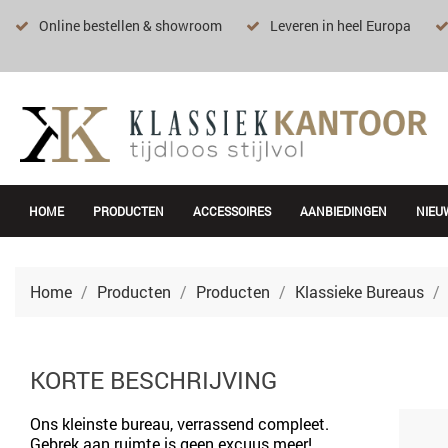
Online bestellen & showroom
Leveren in heel Europa
HOME
PRODUCTEN
ACCESSOIRES
AANBIEDINGEN
NIEU
Home
Producten
Producten
Klassieke Bureaus
KORTE BESCHRIJVING
Ons kleinste bureau, verrassend compleet.
Gebrek aan ruimte is geen excuus meer!