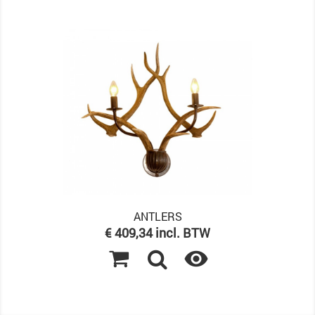
ANTLERS
Prijs
€ 409,34 incl. BTW
