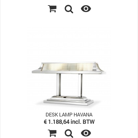

DESK LAMP HAVANA
Prijs
€ 1.188,64 incl. BTW
