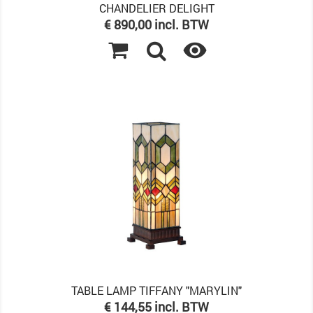
CHANDELIER DELIGHT
Prijs
€ 890,00 incl. BTW

TABLE LAMP TIFFANY "MARYLIN"
Prijs
€ 144,55 incl. BTW