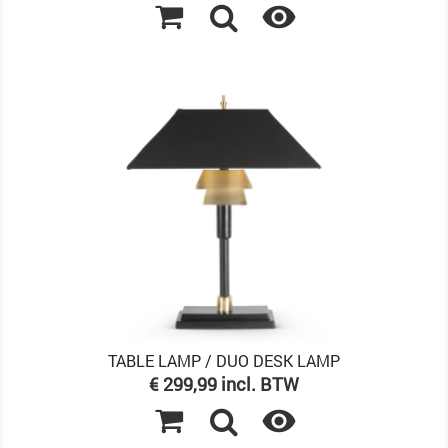

TABLE LAMP / DUO DESK LAMP
Prijs
€ 299,99 incl. BTW
