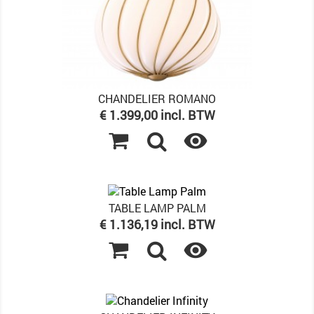
CHANDELIER ROMANO
Prijs
€ 1.399,00 incl. BTW

TABLE LAMP PALM
Prijs
€ 1.136,19 incl. BTW
