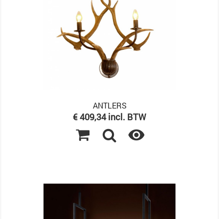
ANTLERS
Prijs
€ 409,34 incl. BTW
