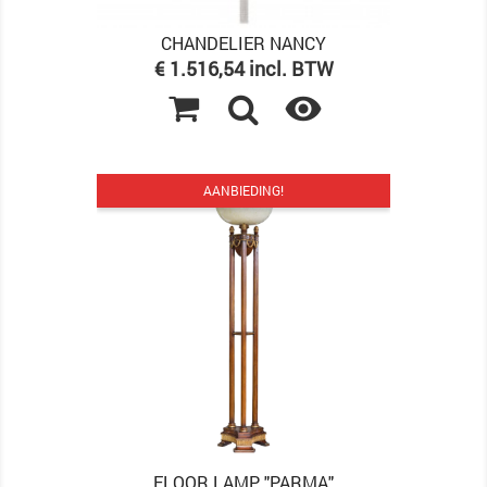
CHANDELIER NANCY
Prijs
€ 1.516,54 incl. BTW

AANBIEDING!
FLOOR LAMP "PARMA"