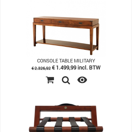
CONSOLE TABLE MILITARY
Normale
Prijs
€ 1.499,99 incl. BTW
€ 2.326,92
prijs
