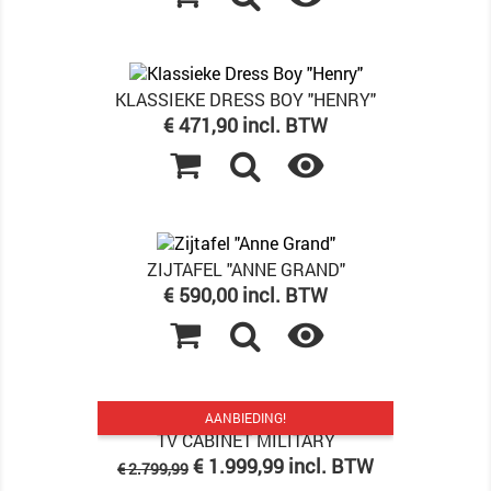
KLASSIEKE DRESS BOY "HENRY"
Prijs
€ 471,90 incl. BTW

ZIJTAFEL "ANNE GRAND"
Prijs
€ 590,00 incl. BTW

AANBIEDING!
TV CABINET MILITARY
Normale
Prijs
€ 1.999,99 incl. BTW
€ 2.799,99
prijs