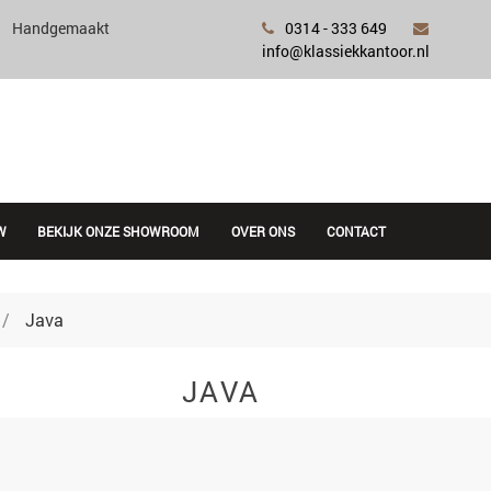
Handgemaakt
0314 - 333 649
info@klassiekkantoor.nl
W
BEKIJK ONZE SHOWROOM
OVER ONS
CONTACT
Java
JAVA