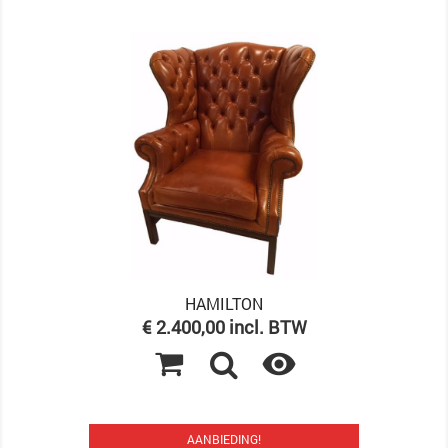
HAMILTON
Prijs
€ 2.400,00 incl. BTW

AANBIEDING!