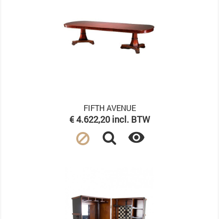
FIFTH AVENUE
Prijs
€ 4.622,20 incl. BTW
