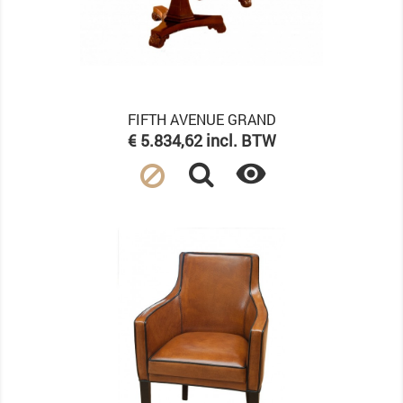
FIFTH AVENUE GRAND
Prijs
€ 5.834,62 incl. BTW
