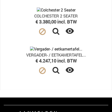
COLCHESTER 2 SEATER
Prijs
€ 3.380,00 incl. BTW

VERGADER- / EETKAMERTAFEL...
Prijs
€ 4.247,10 incl. BTW
