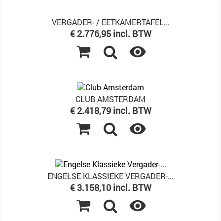
VERGADER- / EETKAMERTAFEL...
Prijs
€ 2.776,95 incl. BTW

CLUB AMSTERDAM
Prijs
€ 2.418,79 incl. BTW

ENGELSE KLASSIEKE VERGADER-...
Prijs
€ 3.158,10 incl. BTW
