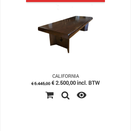
CALIFORNIA
Normale
Prijs
€ 2.500,00 incl. BTW
€ 5.445,00
prijs
