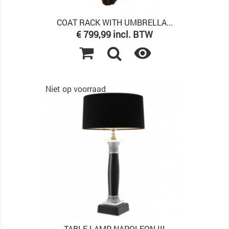
COAT RACK WITH UMBRELLA...
Prijs
€ 799,99 incl. BTW

Niet op voorraad
TABLE LAMP NAPOLEON III