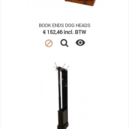
BOOK ENDS DOG HEADS
Prijs
€ 152,46 incl. BTW
