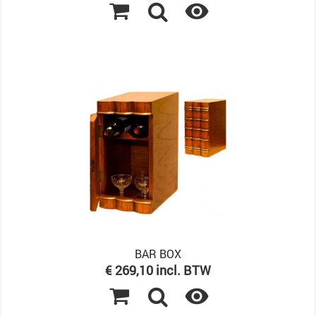

BAR BOX
Prijs
€ 269,10 incl. BTW
