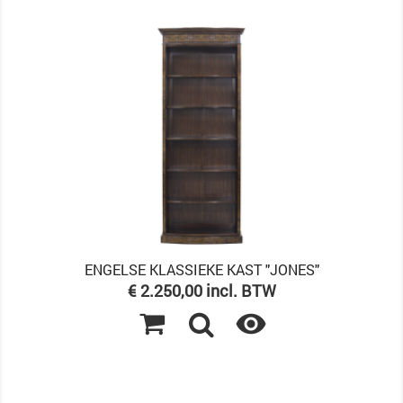
ENGELSE KLASSIEKE KAST "JONES"
Prijs
€ 2.250,00 incl. BTW
