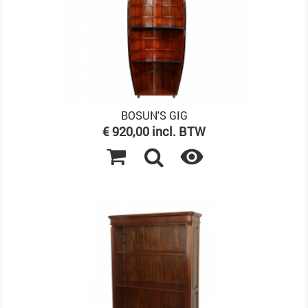
BOSUN'S GIG
Prijs
€ 920,00 incl. BTW
