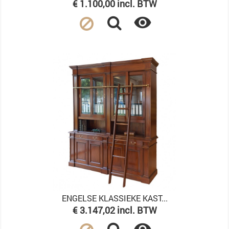
Prijs
€ 1.100,00 incl. BTW

ENGELSE KLASSIEKE KAST...
Prijs
€ 3.147,02 incl. BTW