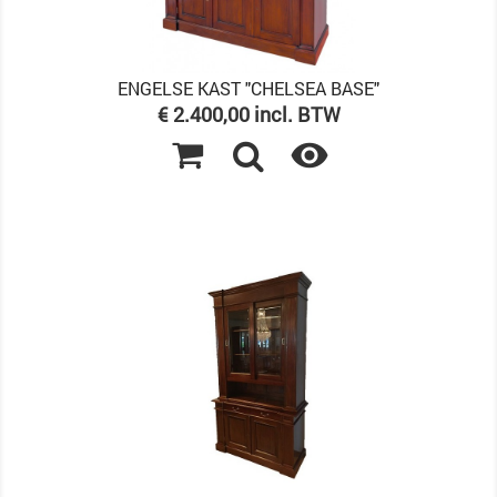
ENGELSE KAST "CHELSEA BASE"
Prijs
€ 2.400,00 incl. BTW
