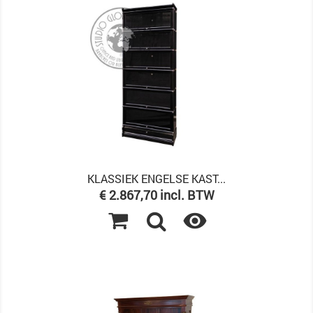
KLASSIEK ENGELSE KAST...
Prijs
€ 2.867,70 incl. BTW
