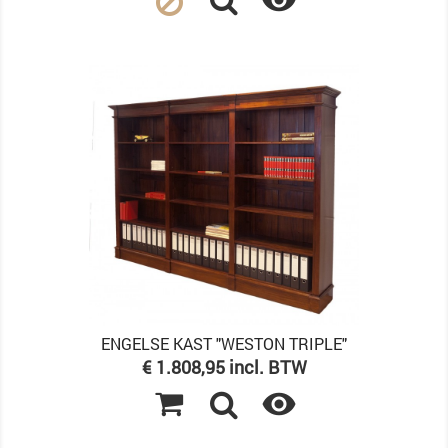

ENGELSE KAST "WESTON TRIPLE"
Prijs
€ 1.808,95 incl. BTW
