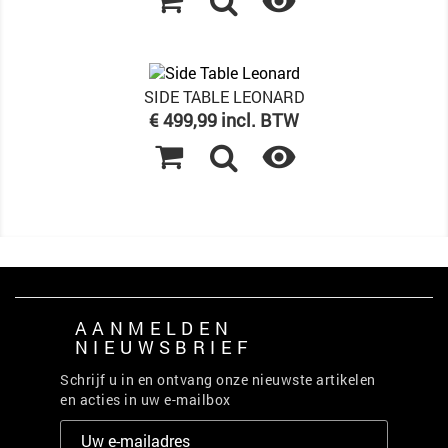

SIDE TABLE LEONARD
Prijs
€ 499,99 incl. BTW

AANMELDEN
NIEUWSBRIEF
Schrijf u in en ontvang onze nieuwste artikelen
en acties in uw e-mailbox