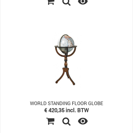

WORLD STANDING FLOOR GLOBE
Prijs
€ 420,35 incl. BTW
