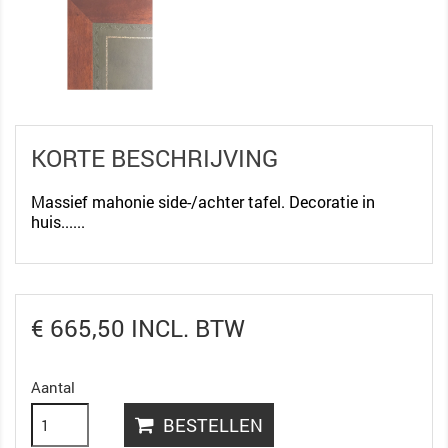
KORTE BESCHRIJVING
Massief mahonie side-/achter tafel. Decoratie in
huis......
€ 665,50 INCL. BTW
Aantal
BESTELLEN