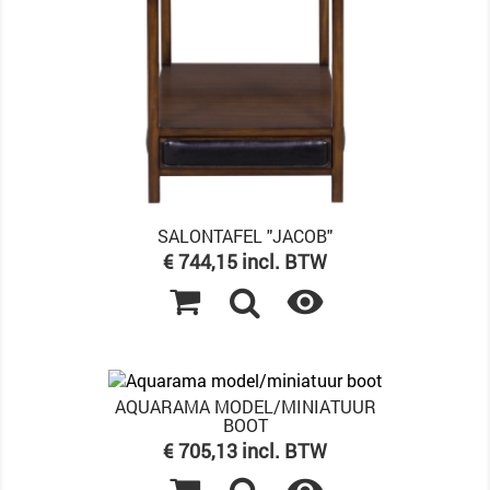
SALONTAFEL "JACOB"
Prijs
€ 744,15 incl. BTW

AQUARAMA MODEL/MINIATUUR
BOOT
Prijs
€ 705,13 incl. BTW