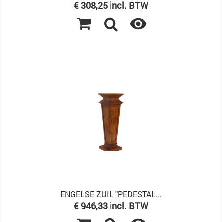
Prijs
€ 308,25 incl. BTW

ENGELSE ZUIL "PEDESTAL...
Prijs
€ 946,33 incl. BTW