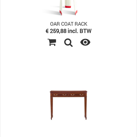
OAR COAT RACK
Prijs
€ 259,88 incl. BTW
