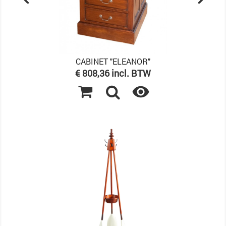
CABINET "ELEANOR"
Prijs
€ 808,36 incl. BTW
