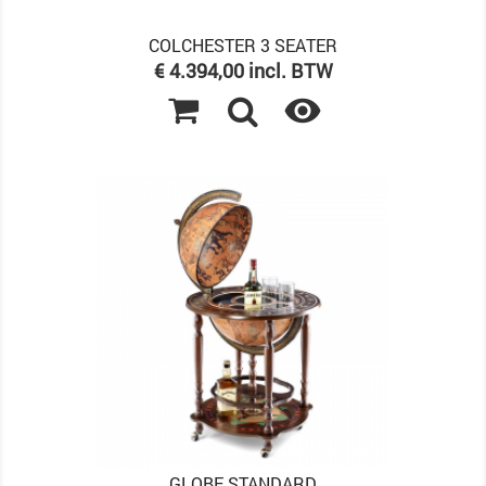
COLCHESTER 3 SEATER
Prijs
€ 4.394,00 incl. BTW

GLOBE STANDARD