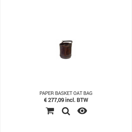
PAPER BASKET OAT BAG
Prijs
€ 277,09 incl. BTW
