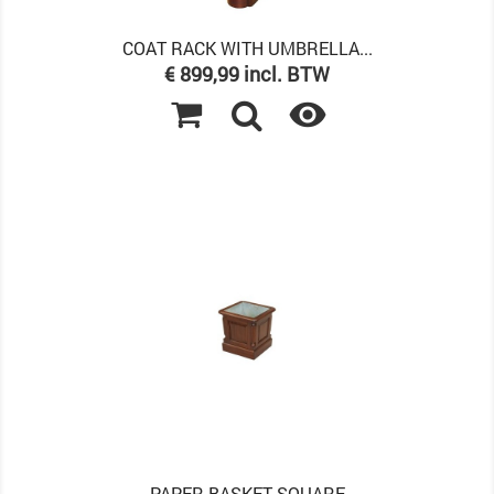
COAT RACK WITH UMBRELLA...
Prijs
€ 899,99 incl. BTW

PAPER BASKET SQUARE