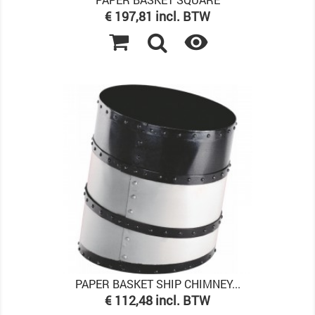
Prijs
€ 197,81 incl. BTW

PAPER BASKET SHIP CHIMNEY...
Prijs
€ 112,48 incl. BTW