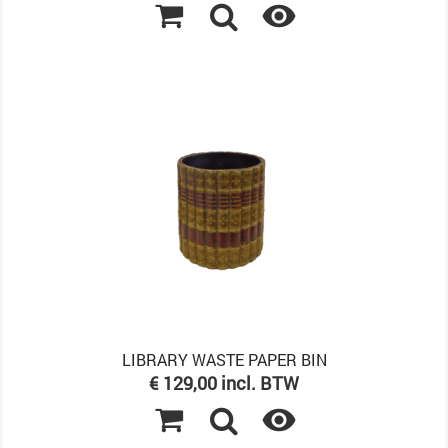

LIBRARY WASTE PAPER BIN
Prijs
€ 129,00 incl. BTW
